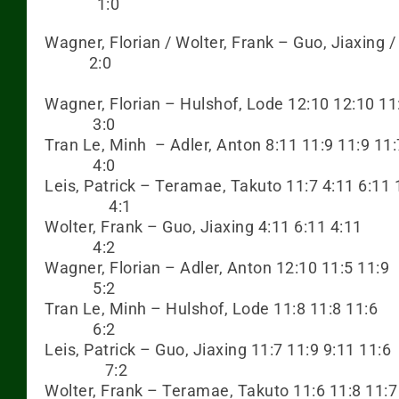
1:0
Wagner, Florian /
Wolter, Frank – Guo, Ji
2:0
Wagner, Florian – Hulsho
3:0
Tran Le, Minh – Adler, A
4:0
Leis, Patrick –
Teramae, Takuto
4:1
Wolter, Frank –
Guo, Jiaxin
4:2
Wagner, Florian – Adler
5:2
Tran Le, Minh – Hulsho
6:2
Leis, Patrick – Guo, Jia
7:2
Wolter, Frank – Teramae