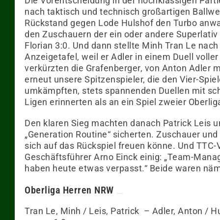
Die Vorentscheidung in der hochklassigen Partie
nach taktisch und technisch großartigen Ballwe
Rückstand gegen Lode Hulshof den Turbo anwar
den Zuschauern der ein oder andere Superlati
Florian 3:0. Und dann stellte Minh Tran Le nach
Anzeigetafel, weil er Adler in einem Duell volle
verkürzten die Grafenberger, von Anton Adler 
erneut unsere Spitzenspieler, die den Vier-Spie
umkämpften, stets spannenden Duellen mit sch
Ligen erinnerten als an ein Spiel zweier Oberl
Den klaren Sieg machten danach Patrick Leis und
„Generation Routine“ sicherten. Zuschauer und
sich auf das Rückspiel freuen könne. Und TTC-
Geschäftsführer Arno Einck einig: „Team-Mana
haben heute etwas verpasst.“ Beide waren näml
Oberliga Herren NRW
Tran Le, Minh / Leis, Patrick – Adler, Ant