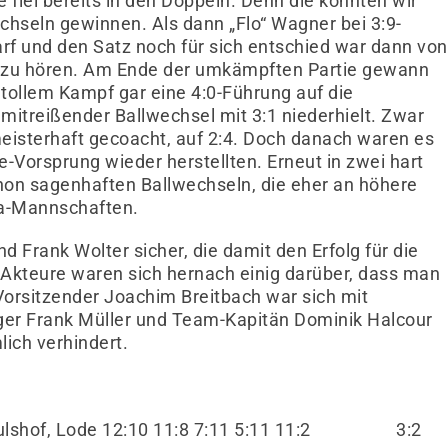
 fiel bereits in den Doppeln. Denn die konnten wir
chseln gewinnen. Als dann „Flo“ Wagner bei 3:9-
f und den Satz noch für sich entschied war dann von
v zu hören. Am Ende der umkämpften Partie gewann
 tollem Kampf gar eine 4:0-Führung auf die
r mitreißender Ballwechsel mit 3:1 niederhielt. Zwar
meisterhaft gecoacht, auf 2:4. Doch danach waren es
le-Vorsprung wieder herstellten. Erneut in zwei hart
on sagenhaften Ballwechseln, die eher an höhere
iga-Mannschaften.
 Frank Wolter sicher, die damit den Erfolg für die
 Akteure waren sich hernach einig darüber, dass man
Vorsitzender Joachim Breitbach war sich mit
ger Frank Müller und Team-Kapitän Dominik Halcour
ich verhindert.
on / Hulshof, Lode 12:10 11:8 7:11 5:11 11:2 3: