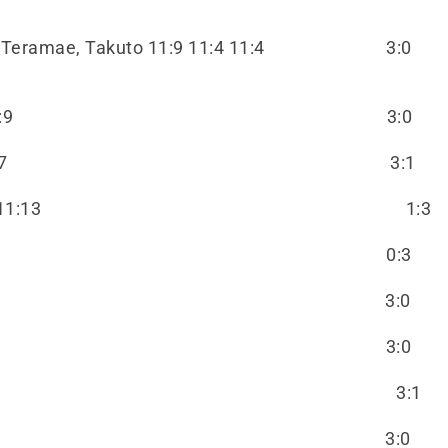
axing / Teramae, Takuto 11:9 11:4 11:4 3:
f, Lode 12:10 12:10 11:9 3:
nton 8:11 11:9 11:9 11:7 3:
 11:7 4:11 6:11 11:13 1:
g 4:11 6:11 4:11 0:
, Anton 12:10 11:5 11:9 3:
f, Lode 11:8 11:8 11:6 3:
xing 11:7 11:9 9:11 11:6 3:
, Takuto 11:6 11:8 11:7 3: